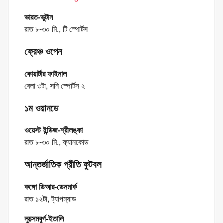
ভারত-ভুটান
রাত ৮-৩০ মি., টি স্পোর্টস
ফ্রেঞ্চ ওপেন
কোয়ার্টার ফাইনাল
বেলা ৩টা, সনি স্পোর্টস ২
১ম ওয়ানডে
ওয়েস্ট ইন্ডিজ-শ্রীলঙ্কা
রাত ৮-৩০ মি., ফ্যানকোড
আন্তর্জাতিক প্রীতি ফুটবল
কঙ্গো ডিআর-ডেনমার্ক
রাত ১২টা, ট্যাপম্যাড
লুক্সেমবুর্গ-ইতালি