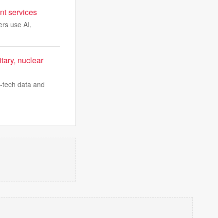
nt services
rs use AI,
tary, nuclear
i-tech data and