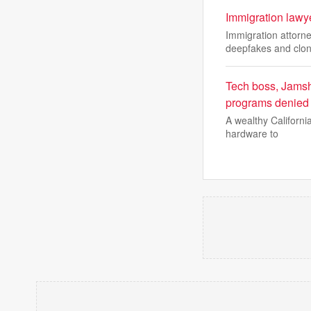
Immigration lawye
Immigration attorn
deepfakes and clo
Tech boss, Jamshi
programs denied
A wealthy California
hardware to