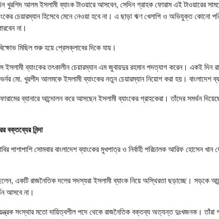
েদিন খুরশিদ আলম ইসলামী ব্যাংক টাওয়ারে আসবেন, সেদিন গ্রাহক ফোরাম এই টাওয়ারের সা
ংকের চেয়ারম্যান হিসেবে মেনে নেওয়া হবে না। এ ছাড়া ঋণ খেলাপি ও অভিযুক্ত কোনো পর
পারবেন না।
ক্ষোভ মিছিল শুরু হয়ে প্রেসক্লাবের দিকে যায়।
ে ইসলামী ব্যাংকের তৎকালীন চেয়ারম্যান এম জুবায়দুর রহমান পদত্যাগ করেন। একই দিন রা
গভর্নর মো. খুরশীদ আলমকে ইসলামী ব্যাংকের নতুন চেয়ারম্যান নিয়োগ করা হয়। বাংলাদেশ 
রামের ব্যানারে আন্দোলন করে আসছেন ইসলামী ব্যাংকের গ্রাহকেরা। তাঁদের সমর্থন দিয়েছ
র বক্তব্যের নিন্দা
দাবির পাশাপাশি সোমবার বাংলাদেশ ব্যাংকের মুখপাত্র ও নির্বাহী পরিচালক আরিফ হোসেন খান য
েন, একটি রাজনৈতিক দলের সদস্যরা ইসলামী ব্যাংক নিয়ে অস্থিরতা ছড়াচ্ছে। সড়কে আন
বর্তন আসবে না।
য়ন্ত্রক সংস্থার মতো দায়িত্বশীল পদে থেকে রাজনৈতিক বক্তব্য অত্যন্ত দুঃখজনক। তাঁরা 