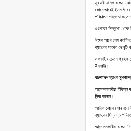
নুর নবী মানিক বলেন, য
কোনোভাবেই ইসলামী ব্যা
পরিচালনা পর্ষদে থাকতে 
এরপরেই দিলকুশা থেকে বি
ঈদের আগে শেষ কর্মদিবস
ব্যাংকের সাবেক ডেপুটি 
এরপরই সচেতন গ্রাহক ফো
ইসলামী।
বাংলাদেশ ব্যাংক মুখপাত্রে
আন্দোলনকারীরা বিভিন্ন 
নিন্দা জানান।
আরিফ হোসেন খান বলেছিল
ব্যাংকের সিদ্ধান্ত পরি
আন্দোলনকারীরা বলেন, নি