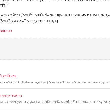
ায়নি।’
রেলওয়ে পুলিশের (জিআরপি) উপপরিদর্শক মো. মাসুদুর রহমান প্রথম আলোকে বলেন, ওই যুবক
 জিআরপি থানায় একটি অপমৃত্যু মামলা করা হবে।
t source
ি যুগ কি শেষ
রে, সামাজিক যোগাযোগমাধ্যমের মৃত্যু ঘটছে। কিন্তু সত্যিটা হলো, এটি মরছে না; বরং কয়েক বছর ধরে
োনোভাবে কাম্য নয়
গম অঞ্চলের যোগাযোগব্যবস্থার উন্নয়ন এবং অবহেলিত পাহাড়ি জনগোষ্ঠীর জীবনমান সহজ করার ক্ষেত্রে খাগ