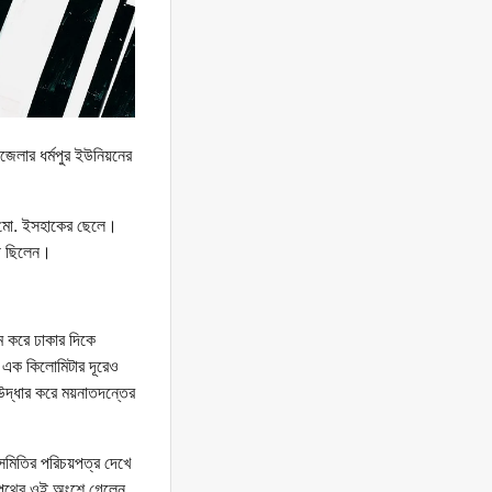
পজেলার ধর্মপুর ইউনিয়নের
র মো. ইসহাকের ছেলে।
রী ছিলেন।
রম করে ঢাকার দিকে
য় এক কিলোমিটার দূরেও
উদ্ধার করে ময়নাতদন্তের
সমিতির পরিচয়পত্র দেখে
রেলপথের ওই অংশে গেলেন,