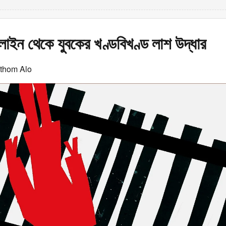
াইন থেকে যুবকের খণ্ডবিখণ্ড লাশ উদ্ধার
othom Alo