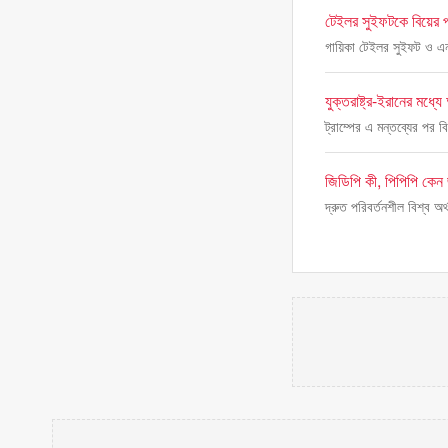
টেইলর সুইফটকে বিয়ের প্
গায়িকা টেইলর সুইফট ও এনএ
যুক্তরাষ্ট্র-ইরানের মধ্
ট্রাম্পের এ মন্তব্যের পর 
জিডিপি কী, পিপিপি কেন
দ্রুত পরিবর্তনশীল বিশ্ব অর্