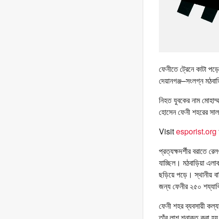
ফেনীতে ট্রেনে কাটা পড়ে
দেয়ানগঞ্জ–সংলগ্ন মঠব
নিহত যুবকের নাম মোহাম
হোসেন ফেনী শহরের সালাউ
Visit
esporist.org
প্রত্যক্ষদর্শীর বরাতে 
যাচ্ছিল। মঠবাড়িয়া এলা
ছড়িয়ে পড়ে। স্থানীয় বা
জন্য ফেনীর ২৫০ শয্যাবি
ফেনী শহর ব্যবসায়ী কল্
তাঁর লাশ শনাক্ত করা হ