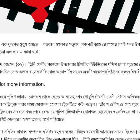
 এক যুবকের মৃত্যু হয়েছে। গতকাল মঙ্গলবার সন্ধ্যায় ঢাকা-চট্টগ্রাম রেলপথের ফেনী সদর উ
াড়িয়া এলাকায় এ ঘটনা ঘটে।
্মদ হোসেন (৩২)। তিনি ফেনীর পরশুরাম উপজেলার চিথলিয়া ইউনিয়নের দক্ষিণ চন্দনা গ্রামে
দ্দিন মোড় এলাকার মেসার্স ফিরোজ অটোপার্টস নামের একটি ব্যবসাপ্রতিষ্ঠানের স্বত্বাধিকা
for more information.
রেলওয়ে পুলিশ জানায়, চট্টগ্রাম থেকে ছেড়ে আসা মহানগর গোধূলি ট্রেনটি ফেনী স্টেশন অতিক্
কা অতিক্রম করার সময় মোহাম্মদ হোসেন ট্রেনটিতে কাটা পড়েন। তাঁর খণ্ডবিখণ্ড দেহ প্রা
সিন্দাদের মাধ্যমে খবর পেয়ে রেলওয়ে পুলিশ (জিআরপি) মোহাম্মদ হোসেনের খণ্ডবিখণ্ড লাশ 
শিষ্ট জেনারেল হাসপাতালের মর্গে পাঠিয়েছে।
যাণ সমিতির সাধারণ সম্পাদক মতিউর রহমান বলেন, ‘নিহত ব্যবসায়ী আমাদের সদস্য ছিলেন। 
য়। নিহত ব্যবসায়ীর ব্যবসায়িক কিছু দেনা-পাওনা ছিল। তিনি ব্যবসাপ্রতিষ্ঠান ছেড়ে কেন 