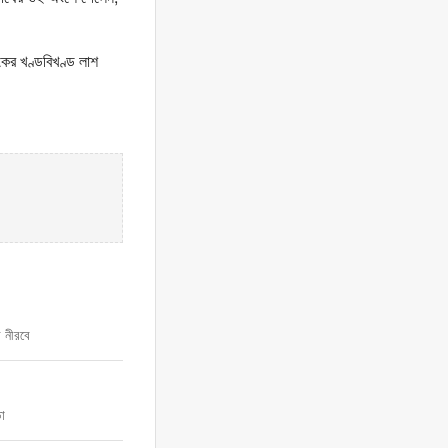
ের খণ্ডবিখণ্ড লাশ
 নীরবে
ড়া