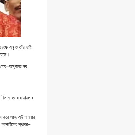
 ওরফে এনু ও তাঁর ভাই
হয়েছে।
থাবর–অস্থাবর সব
ণিত না হওয়ায় মামলার
া শেষ করে আজ এই মামলার
 আসামিদের স্থাবর–