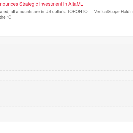
nounces Strategic Investment in AltaML
tated, all amounts are in US dollars. TORONTO — VerticalScope Holdin
 the “C