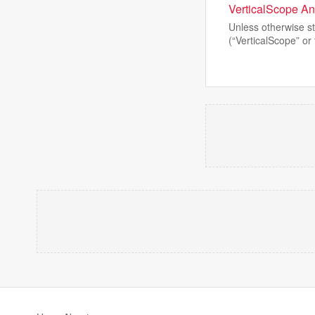
VerticalScope An
Unless otherwise s
(“VerticalScope” or