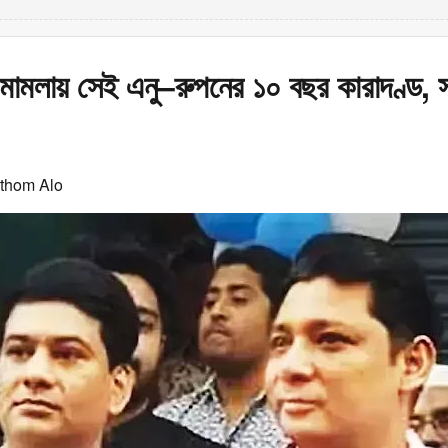
িং মামলায় সেই এনু–রুপনের ১০ বছর কারাদণ্ড, 
othom Alo