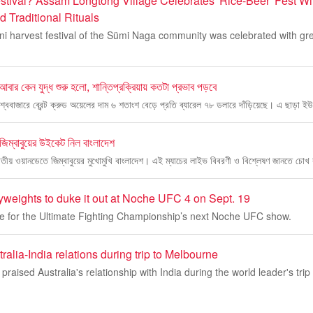
stival? Assam Longtong Village Celebrates 'Rice-Beer' Fest Wit
 Traditional Rituals
uni harvest festival of the Sümi Naga community was celebrated with g
যে আবার কেন যুদ্ধ শুরু হলো, শান্তিপ্রক্রিয়ায় কতটা প্রভাব পড়বে
বিশ্ববাজারে ব্রেন্ট ক্রুড অয়েলের দাম ৬ শতাংশ বেড়ে প্রতি ব্যারেল ৭৮ ডলারে দাঁড়িয়েছে। এ ছাড়া ই
ম্বাবুয়ের উইকেট নিল বাংলাদেশ
তীয় ওয়ানডেতে জিম্বাবুয়ের মুখোমুখি বাংলাদেশ। এই ম্যাচের লাইভ বিবরণী ও বিশ্লেষণ জানতে চােখ 
weights to duke it out at Noche UFC 4 on Sept. 19
 for the Ultimate Fighting Championship’s next Noche UFC show.
ralia-India relations during trip to Melbourne
raised Australia's relationship with India during the world leader's tri