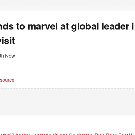
s to marvel at global leader 
isit
rth Now
t source