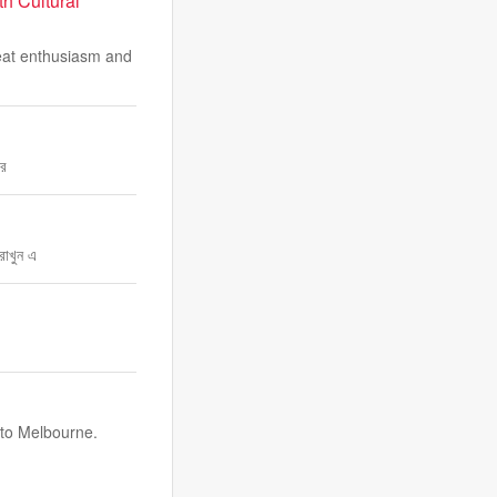
h Cultural
reat enthusiasm and
উর
রাখুন এ
p to Melbourne.