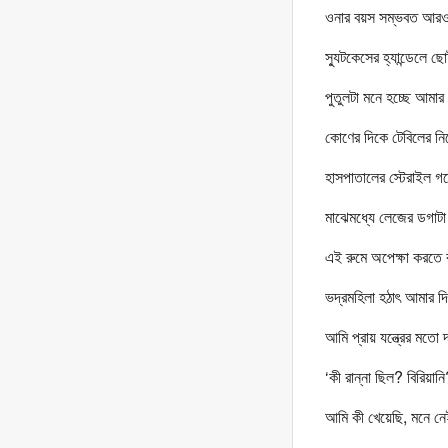
ওনার বয়স সম্ভবত আরও 
স্যুটকেসের হ্যান্ডেলে 
পুতুলটা মনে হচ্ছে আমা
কোণের দিকে টেবিলের নি
হাসপাতালের স্টেরাইল গ
মাঝেমধ্যে লেজের ডগাটা 
এই রুমে অপেক্ষা করতে
ভদ্রমহিলা হঠাৎ আমার দি
আমি প্রায় যন্ত্রের মত
‘কী রান্না ছিল? বিরিয়ানি
আমি কী খেয়েছি, মনে নে