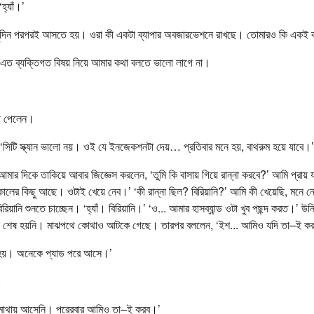
হ্যাঁ।’
ছুদিন পরপরই আসতে হয়। ওরা কী একটা ব্যাপার অবজারভেশনে রাখছে। তোমারও কি একই 
 এত ব্যক্তিগত বিষয় নিয়ে আমার কথা বলতে ভালো লাগে না।
গী পেলেন।
 ‘সিটি স্ক্যান ভালো নয়। ওই যে ইনজেকশনটা দেয়… প্রতিবার মনে হয়, বাথরুম হয়ে যাবে।’
আমার দিকে তাকিয়ে আবার জিজ্ঞেস করলেন, ‘তুমি কি বাসায় গিয়ে রান্না করবে?’ আমি প্রায় যন
কালের কিছু আছে। ওটাই খেয়ে নেব।’ ‘কী রান্না ছিল? বিরিয়ানি?’ আমি কী খেয়েছি, মনে 
রিয়ানি শুনতে চাচ্ছেন। ‘হ্যাঁ। বিরিয়ানি।’ ‘ও... আমার হাসব্যান্ড ওটা খুব পছন্দ করত।’ 
া শেষ হয়নি। মাঝপথে কোথাও আটকে গেছে। তারপর বললেন, ‘ইশ... আমিও যদি তা–ই ক
টা হয়। অনেকে প্যাড পরে আসে।’
,
র মাথায় আসেনি। পরেরবার আমিও তা–ই করব।’