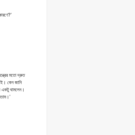
কারণে?’
্ত্রের মতো দ্রুত
নেই। কেন জানি
উনি একটু থামলেন।
রতাম।’