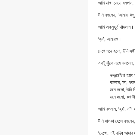
আমি মাথা নেড়ে বললাম, ‘
উনি বললেন, ‘আমার কি
আমি একমুহূর্ত থামলাম।
‘হ্যাঁ, আমারও।’
দেখে মনে হলো, উনি সঙ্
একটু ঝুঁকে এসে বললেন,
ভদ্রমহিলা হঠাৎ 
বললাম, ‘না, গত
মনে হলো, উনি বি
মনে হলো, কথাট
আমি বললাম, ‘হ্যাঁ, এ
উনি হালকা হেসে বললেন
‘দেখো, এই বুদ্ধি আমা