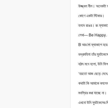
উজ্জ্বল নীল। অনেকটা
কোণে একটা স্টিকার।
হলদে রঙের। রং ফ্যাক
লেখা— Be Happy.
B আর H ফ্যাকাশে হয়ে
ভদ্রমহিলা তাঁর স্যুটক
হঠাৎ মনে হলো, উনি ফি
‘হয়তো আজ ছেড়ে দেবে...
কথাটা কি আমাকে বললেন
মনস্থির করা যাচ্ছে না।
এখনো উনি স্যুটকেসের