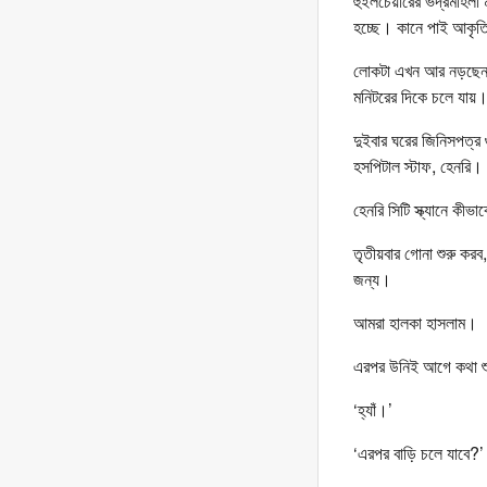
হুইলচেয়ারের ভদ্রমহিলা
হচ্ছে। কানে পাই আকৃত
লোকটা এখন আর নড়ছেন 
মনিটরের দিকে চলে যায়
দুইবার ঘরের জিনিসপত্র 
হসপিটাল স্টাফ, হেনরি।
হেনরি সিটি স্ক্যানে কীভ
তৃতীয়বার গোনা শুরু করব
জন্য।
আমরা হালকা হাসলাম।
এরপর উনিই আগে কথা শুরু
‘হ্যাঁ।’
‘এরপর বাড়ি চলে যাবে?’