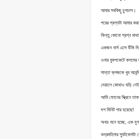
আবার সবকিছু চুপচাপ।
পরের প্রশ্নটা আমার ক
কিন্তু কোনো প্রশ্ন মা
একজন নার্স এসে উঁকি দ
ওনার বুকপকেটে কলমের ক্
সান্তা ক্লজকে খুব আনন্
দেয়ালে কোথাও ঘড়ি নে
আমি ফোনের স্ক্রিনে তা
দশ মিনিট পার হয়েছে!
অথচ মনে হচ্ছে, এক য
ভদ্রমহিলার স্যুটকেসট