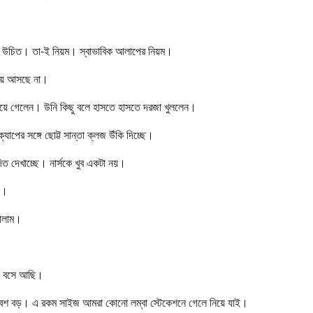
রা উচিত। তা-ই নিয়ম। স্বাভাবিক আলাপের নিয়ম।
থায় আসছে না।
িয়ে গেলেন। উনি কিছু বলে হাসতে হাসতে দরজা খুললেন।
যাপের সঙ্গে ছোট্ট সান্তা ক্লজ উঁকি দিচ্ছে।
দিত দেখাচ্ছে। নার্সকে খুব একটা নয়।
ই।
কালাম।
ুগ বসে আছি।
া বেশ বড়। এ রকম সাইজ আমরা কোনো লম্বা স্টেকেশনে গেলে নিয়ে যাই।