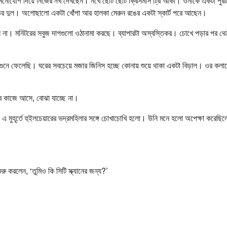
 মনোযোগ দিয়ে নিজের নখ দেখছেন। নখে ছোট ছোট ক্রিসমাস ট্রি আঁকা। ওনাকে একটা পুরানো
ির দুল। অগোছালো একটা খোঁপা আর হালকা মেরুন রঙের একটা স্কার্ট পরে আছেন।
না। মনিটরের সবুজ দাগগুলো ওঠানামা করছে। ব্যাপারটা অস্বস্তিকর। চোখে পড়ার পর 
।
গুনে ফেলেছি। ঘরের সবচেয়ে মজার জিনিস হচ্ছে কোনায় শুয়ে থাকা একটা বিড়াল। ওর কলারে
াবে কাজে আসে, বোঝা যাচ্ছে না।
, এ মুহূর্তে হুইলচেয়ারের ভদ্রমহিলার সঙ্গে চোখাচোখি হলো। উনি মনে হলো অপেক্ষা করেছ
 করলেন, ‘তুমিও কি সিটি স্ক্যানের জন্য?’